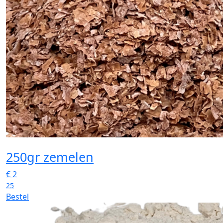
250gr zemelen
€
2
25
Bestel