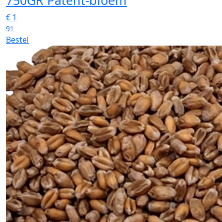
750GR Patent-bloem
€
1
91
Bestel