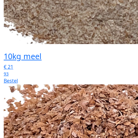
10kg meel
€
21
93
Bestel