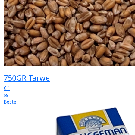
750GR Tarwe
€
1
69
Bestel