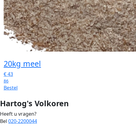
20kg meel
€
43
86
Bestel
Hartog's Volkoren
Heeft u vragen?
Bel
020-2200044