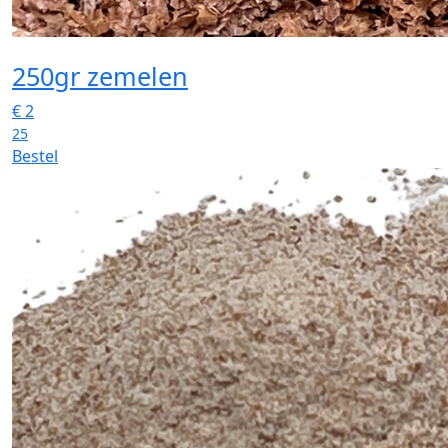
250gr zemelen
€
2
25
Bestel