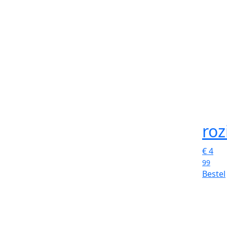
roz
€
4
99
Bestel