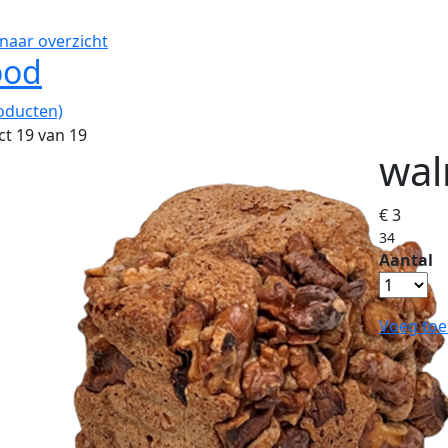
naar overzicht
ood
oducten)
t 19 van 19
wal
€ 3
34
Aantal
Voeg toe