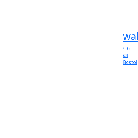
wa
€
6
63
Bestel