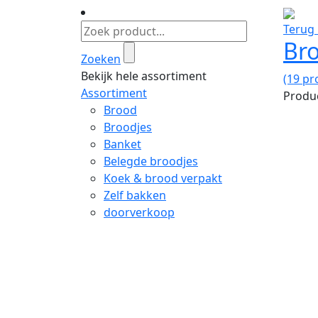
Terug 
Br
Zoeken
Bekijk hele assortiment
(19 pr
Assortiment
Produc
Brood
Broodjes
Banket
Belegde broodjes
Koek & brood verpakt
Zelf bakken
doorverkoop