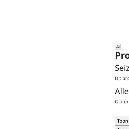
Pro
Sei
Dit pr
All
Gluten