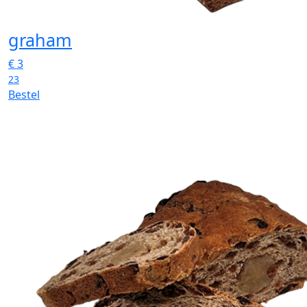
graham
€
3
23
Bestel