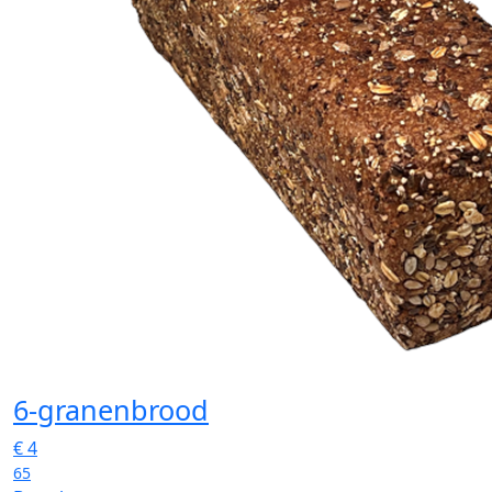
6-granenbrood
€
4
65