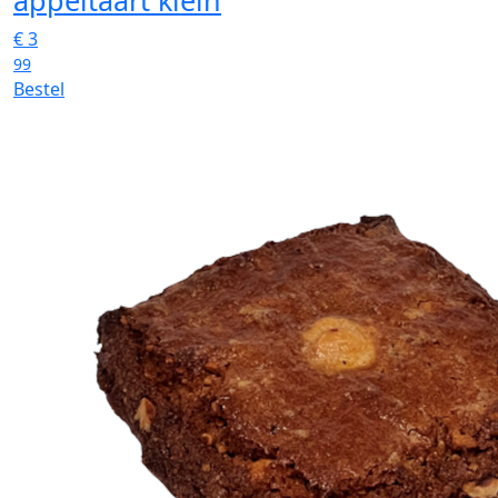
appeltaart klein
€
3
99
Bestel