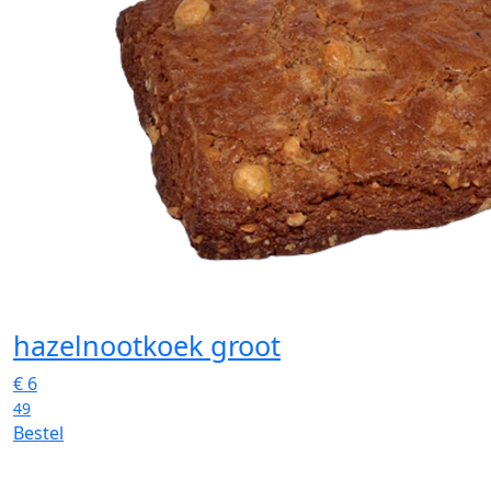
hazelnootkoek groot
€
6
49
Bestel